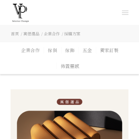
首頁
/
寓偲選品
/
企業合作
/
採購方案
企業合作
傢俱
傢飾
五金
獨家訂製
佈置靈感