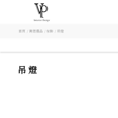
首頁
/
寓偲選品
/
傢飾
/
吊燈
吊 燈