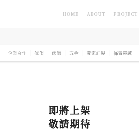
HOME
ABOUT
PROJECT
企業合作
傢俱
傢飾
五金
獨家訂製
佈置靈感
即將上架
敬請期待