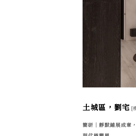
土城區，劉宅
[
簡研｜靜默鋪展成章
現代極簡風