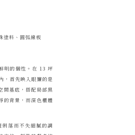
殊塗料、圓弧線板
明的個性。在 13 坪
室內，首先映入眼簾的是
空間基底，搭配局部黑
靜的背景，而深色櫃體
現俐落而不失細膩的調