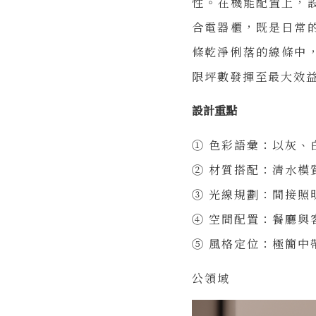
性。在機能配置上，
合電器櫃，既是日常
條乾淨俐落的線條中
限坪數發揮至最大效
設計重點
① 色彩語彙：以灰、
② 材質搭配：清水模
③ 光線規劃：間接照
④ 空間配置：餐廳與
⑤ 風格定位：極簡
公領域