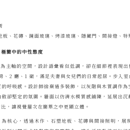
衛
地板、花磚、鏡面玻璃、烤漆玻璃、隱藏門、間接燈、特
｜極簡中的中性態度
 為主軸的空間，設計語彙看似低調，卻在細節裡表現出鮮
1 房、2 廳、1 衛，滿足夫妻與女兒們的日常起居。步入
質的呼吸感。設計師捨棄過多裝飾，以灰階與木質調作為
內斂卻堅定的氛圍。牆面以仿清水模質感鋪陳，延展出沉
對比，讓視覺層次在簡單之中更顯立體。
感 為核心，透過木作、石塑地板、花磚與間接照明，展