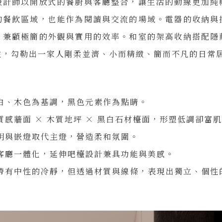
設計師以開放式的餐廚與客廳整合，讓生活的動線更加純
的餐飲區域，也能作為閱讀與交流的場域。電器的收納與
，兼顧極簡的外觀與實用的效率。和室的架高收納搭配隱
益，勾勒出一家人剛柔並濟、小而精緻、簡而不凡的日常
白、木色為基調，黑色元素作為點睛。
質感牆面 × 木質地坪 × 黑白石材檯面，形塑低調卻富
明與嵌燈取代主燈，營造柔和氛圍。
客廳一體化，延伸吧檯設計兼具功能與美感。
中帶有中性的冷靜，但透過材質與線條，表現出獨立、個性