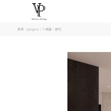
首頁
/
project
/
土城區，劉宅