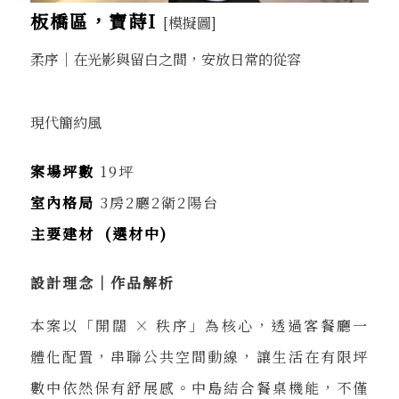
板橋區，寶蒔I
[模擬圖]
柔序｜在光影與留白之間，安放日常的從容
現代簡約風
案場坪數
19坪
室內格局
3房2廳2衛2陽台
主要建材 (選材中)
設計理念｜作品解析
本案以「開闊 × 秩序」為核心，透過客餐廳一
體化配置，串聯公共空間動線，讓生活在有限坪
數中依然保有舒展感。中島結合餐桌機能，不僅