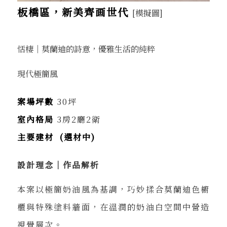
板橋區，新美齊画世代
[模擬圖]
恬棲｜莫蘭迪的詩意，優雅生活的純粹
現代極簡風
案場坪數
30坪
室內格局
3房2廳2衛
主要建材 (選材中)
設計理念｜作品解析
本案以極簡奶油風為基調，巧妙揉合莫蘭迪色櫥
櫃與特殊塗料牆面，在溫潤的奶油白空間中營造
視覺層次。