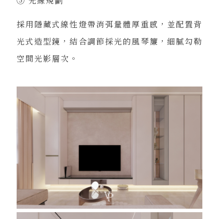
⑤ 光線規劃
採用隱藏式線性燈帶消弭量體厚重感，並配置背
光式造型鏡，結合調節採光的風琴簾，細膩勾勒
空間光影層次。