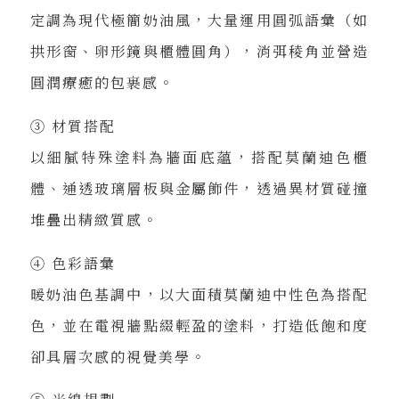
定調為現代極簡奶油風，大量運用圓弧語彙（如
拱形窗、卵形鏡與櫃體圓角），消弭稜角並營造
圓潤療癒的包裹感。
③ 材質搭配
以細膩特殊塗料為牆面底蘊，搭配莫蘭迪色櫃
體、通透玻璃層板與金屬飾件，透過異材質碰撞
堆疊出精緻質感。
④ 色彩語彙
暖奶油色基調中，以大面積莫蘭迪中性色為搭配
色，並在電視牆點綴輕盈的塗料，打造低飽和度
卻具層次感的視覺美學。