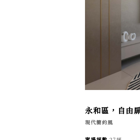
永和區，自由扉
現代簡約風
案場坪數
27坪