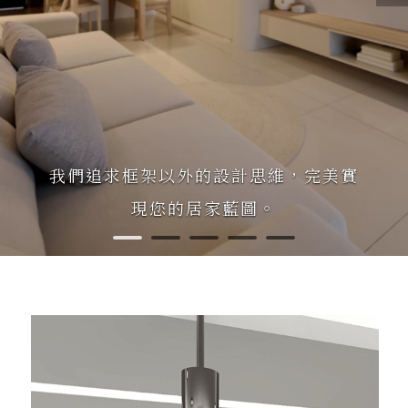
我們追求框架以外的設計思維，完美實
現您的居家藍圖。
1
2
3
4
5