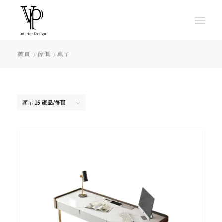
首頁
/
傢俱
/
桌子
顯示
15 產品/每頁