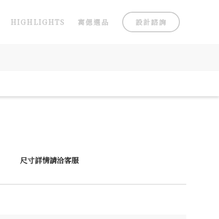
HIGHLIGHTS
寓偲選品
設計諮詢
尺寸詳情請洽客服