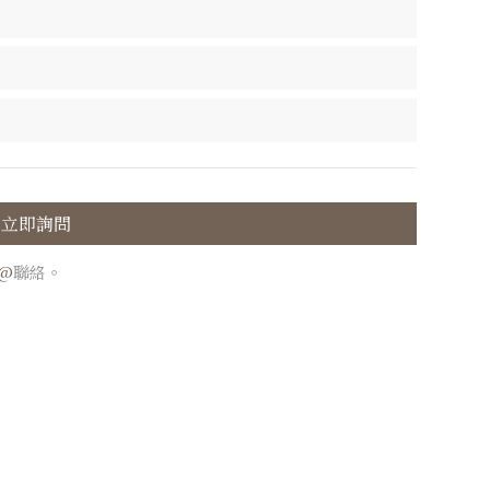
立即詢問
E@
聯絡。