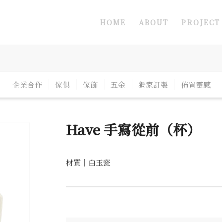
HOME
ABOUT
PROJECT
企業合作
傢俱
傢飾
五金
獨家訂製
佈置靈感
Have 手寫從前（杯）
材質｜白玉瓷