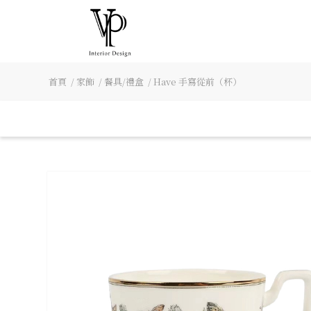
首頁
/
家飾
/
餐具/禮盒
/
Have 手寫從前（杯）