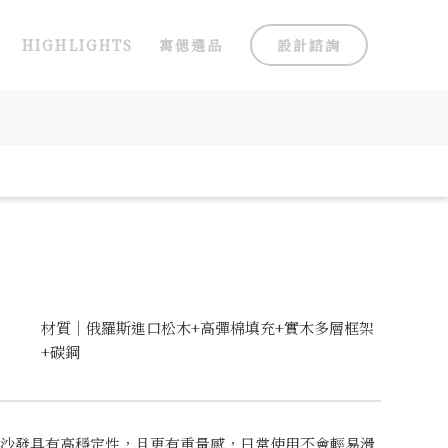
HIGHLIGHTS
寓偲選品
設計諮詢
材質｜俄羅斯進口松木+高彈棉填充+實木多層框架
+碳鋼
沙發具有高穩定性，且更有重量感，日常使用不會輕易滑