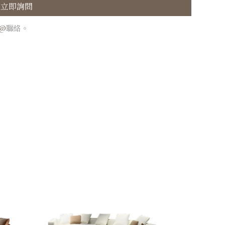
立即詢問
E@
聯絡。