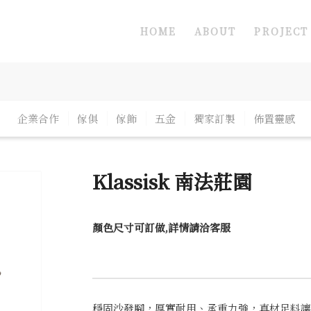
HOME
ABOUT
PROJECT
企業合作
傢俱
傢飾
五金
獨家訂製
佈置靈感
Klassisk 南法莊園
顏色尺寸可訂做,詳情請洽客服
穩固沙發腳，厚實耐用、承重力強，真材足料讓