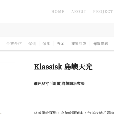
HOME
ABOUT
PROJECT
企業合作
傢俱
傢飾
五金
獨家訂製
佈置靈感
Klassisk 島嶼天光
顏色尺寸可訂做,詳情請洽客服
坐感柔軟蓬鬆，座包軟硬適中，角落收納式置物