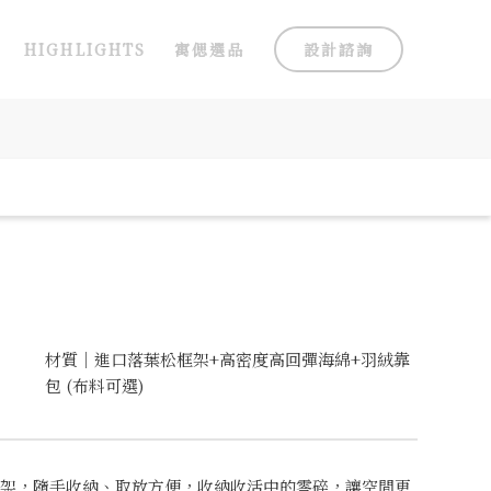
HIGHLIGHTS
寓偲選品
設計諮詢
材質｜進口落葉松框架+高密度高回彈海綿+羽絨靠
包 (布料可選)
架，隨手收納、取放方便，收納收活中的零碎，讓空間更