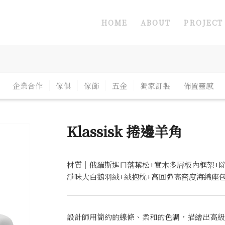
HOME
ABOUT
PROJECT
企業合作
傢俱
傢飾
五金
獨家訂製
佈置靈感
Klassisk 捲邊羊角
材質｜俄羅斯進口落葉松+實木多層板內框架+
淨味大白鵝羽絨+絨抱枕+高回彈高密度海綿座
設計師用簡約的線條、柔和的色調，描繪出高級