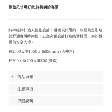
顏色尺寸可訂做,詳情請洽客服
純粹線條打造人性化設計，遵循現代簡約，以經典之形造
就舒適度與時尚性；五金高腳設計打造結實穩固，為沙發
提供安全支撐。
長3500 x 寬1550 x 高850mm (大轉角)
長700 x 寬700 x 高800(腳踏)
商品須知
注意事項
保固說明