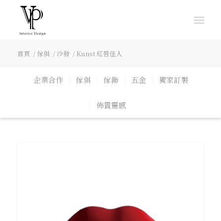
首頁
/
傢俱
/
沙發
/
Kunst 紅唇佳人
企業合作
傢俱
傢飾
五金
獨家訂製
佈置靈感