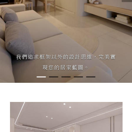
我們追求框架以外的設計思維，完美實
現您的居家藍圖。
1
2
3
4
5