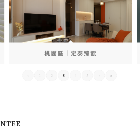
桃園區｜定泰臻翫
‹
1
2
3
4
5
›
»
NTEE