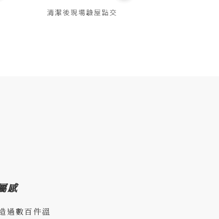
屬感
造過數百件溫